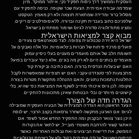
העסקית וממשיך דרך ניסוח תפקיד נקי, איתור ממוקד, מיון
שמדמה עבודה אמיתית, הצעת שכר שקופה, כניסה לתפקיד עם
מסלול ברור ומדידה שמתארת תוצאה ולא רק מאמץ. הטקסט
שלפניכם כתוב בעברית תקינה וברורה, ללא סופרלטיבים ריקים,
ומציג מתודולוגיה סדורה לגיוס ושימור מפתחים בישראל.
מבוא קצר למציאות הישראלית
ישראל היא זירה טכנולוגית צפופה. לצד סטארטאפים צעירים
פועלים מרכזי פיתוח של חברות בינלאומיות, וכל אלה נאבקים על
תשומת הלב של אותם מועמדים מעטים בעלי ניסיון עמוק.
מועמדים בוחנים היום לא רק מה בונים, אלא כיצד עובדים בפועל:
האם יש בעלות הנדסית ברורה, האם כתיבה וביקורת קוד
מתבצעות לפי סטנדרט עקבי, האם יש תצפיות שמאפשרות לקבל
החלטות נתמכות נתונים, והאם ההנהלה מתקשרת מטרות בצורה
שקופה. לכן גיוס איכותי מחייב לשקף את המציאות כפי שהיא, בלי
קישוטים מיותרים ובלי הבטחות שאינן מתכוונות להתקיים.
הגדרה חדה של הצורך
הצעד הראשון הוא הגדרה תמציתית של הבעיה העסקית שמובילה
לגיוס. אם הארגון מתקשה לשחרר גרסאות בקצב הרצוי, יש לנסח
היכן נוצר צוואר הבקבוק ומה התפקיד החדש אמור לשפר. אם
האתגר קשור להרחבת משטחי מובייל, יש לתאר את נקודות
הממשק, את דרישות הביצועים ואת גבולות האחריות. כאשר
הניסוח נשען על עבודה אמיתית בקוד ולא על רשימת טכנולוגיות