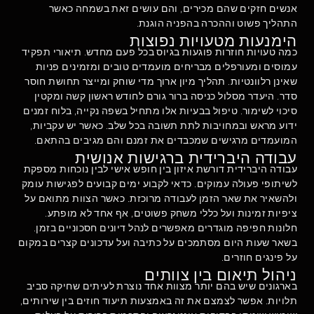
אנשים חזקים שהם מכירים, והם עושים זאת בשמחה כאשר
התהליך פשוט וההכרה בהפניה הוגנת.
הימנעות מטעויות נפוצות
כמה טעויות חוזרות פוגעות בגיוס בכל פעם מחדש. תיאורי תפקיד
עמוסים ומעורפלים מבריחים מועמדים טובים ומזמינים פניות
שאינן רלוונטיות. תהליך מיון ארוך מדי שוחק ומייצר תחושת חוסר
סדר. היעדר מסלול כניסה ברור גורם לחודש ראשון קשה ומקטין
סיכוי לשימור. טיפול בבעיות אלו מתחיל בשפה נקייה, בלוח זמנים
ידוע מראש ובמחויבות לתת תשובה בכל שלב. כאשר יש עקביות,
המועמדים מרגישים שמכבדים את זמנם והם מגיבים בהתאם.
עבודה היברידית ברגישות אנושית
עבודה היברידית דורשת איזון בין חופש אישי לבין נוכחות מספקת
לשיתופי פעולה עמוקים. כדאי לקבוע ימים קבועים לפגישות עומק
ולהשאיר את שאר הזמן לעבודה מרוכזת. כאשר הצוות מתואם על
ציפיות זמינות ועל כללי משחק פשוטים, אף אחד לא מופתע.
חלונות חפיפה מוגדרים מאפשרים לנהל דיונים חסכוניים בזמן.
בשאר שעות היום מסתמכים על כתיבה ועל עדכונים קצרים במקום
על פינגים חוזרים.
ניהול תיאום בין צוותים
בארגונים שיש בהם יותר מצוות אחד נוצרת לעיתים שחיקה סביב
תלויות. אפשר לצמצם את זה באמצעות תיעוד חוזים בין שירותים,