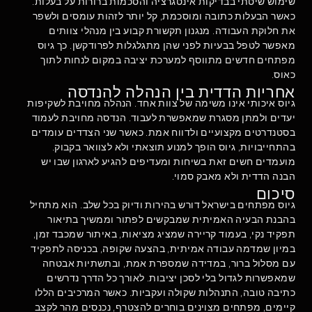
שימוש שיטתי בבדיקות אינטגרציה והסכמות ברורות על בעלות.
כאשר הבעלות כתובה ומוסכמת, קל יותר לזהות עומסים ולשפר
את חלוקת העבודה. מנגנון תקשורת קבוע בין מנהלי צוותים
מאפשר לטפל בבעיות לפני שהן מתגלגלות לפרודקשן. כך גיוס
מפתחים חדשים מתווסף למערכת יציבה במקום לנחות לתוך
כאוס.
אחריות הדדית בין הנהלה להנדסה
גיוס איכותי אינו משימה של צוות אחד. הנהלה מחויבת לשקיפות
יעדים ולמתן מסגרת שמאפשרת לעבוד. הנדסה מחויבת לעמוד
בסטנדרטים מקצועיים ולדווח אמת. כאשר שני הצדדים עומדים
בהתחייבויות, גיוס הופך למנוע תוצאתי ולא לצוואר בקבוק.
מועמדים חשים זאת בשיחות ומעדיפים להגיע לארגון שבו יש
הבנה הדדית ולא מאבק סמוי.
סיכום
גיוס מפתחים בישראל דורש בהירות ודיוק בכל שלב. הוא מתחיל
בהבנת הבעיה האמיתית שמבקשים לפתור וממשיך בתיאור
תפקיד נקי, בעמוד קריירה שמציג מציאות, באיתור שמכבד זמן,
במיון שמדמה עבודה אמיתית, בהצעה שקופה, בכניסה לתפקיד
עם מסלול ברור, במדידה שמספרת אמת, ובתשתיות אבטחה
שמאפשרות לגדול בלי לסכן יציבות. לאורך כל הדרך נדרשים
כתיבה טובה, התנהלות שקולה ועקביות. כאשר המרכיבים הללו
קיימים, מפתחים מצוינים בוחרים להצטרף, נכנסים מהר לקצב