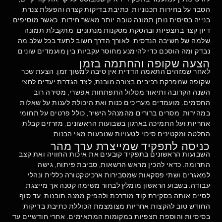
הסבר על בחירות תכנוניות, כתיבת בדיקות קצרה והפעלת צנרת
בנייה בסיסית נותן תמונה טובה יותר מאשר חידות. כאשר מוסיפים
דיון קצר בתצפיות ובהסקת מסקנות מנתונים, מתקבלת תמונה
שלמה של חשיבה הנדסית. לאורך הדרך חשוב לתעד בכל שלב מה
נבדק ומה הוסכם כדי להימנע מחוסר עקביות בין מועמדים שונים.
הצעה שקופה והחתמה בזמן
לאחר שמזהים התאמה הדדית אין סיבה למשוך זמן. הצעת שכר
שקופה שמפרקת רכיבים בצורה מובנת, לצד הגדרת יעדים לחצי
השנה הקרובה ותיאור מסלול התפתחות אפשרי, מסירה רוב
החסמים. מועמדים מעריכים כנות ואת היכולת לענות על שאלות
במהירות. מסרים ברורים מהמנהל הישיר, כולל פרטים על תחומי
אחריות ועל התמיכה בארגון בשבועות הראשונים, מזרזים קבלת
החלטה ומקטינים סיכוי לטעויות שנובעות מאי הבנות.
כניסה לתפקיד שמייצרת ערך מהר
השבועות הראשונים בתפקיד קובעים את איכות החוויה ואת קצב
התרומה. כדאי להכין מראש הרשאות, סביבת פיתוח, גישה
למאגרים ושתי פסקאות שמסבירות ארכיטקטורה כללית ונהלי
עבודה. בשבוע הראשון מומלץ לבחור משימה קטנה אך מייצגת,
לסיים אותה בסקירת קוד מודרכת ולהפיק ממנה תובנות. עד סוף
החודש טוב להקצות אחריות מצומצמת הכוללת כתיבת בדיקות
בסיסיות והוספת תצפיות במקומות המתאימים. אחרי חודשיים עד