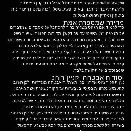
שלושה חודשים מצופה מהמפתח להוביל חלק קטן במערכת
ולהשתתף בדיוני תכנון באופן פעיל. מסלול כזה מקטין חיכוך, נותן
ביטחון ומחזק תחושת בעלות.
מדידה שמספרת אמת
כדי ללמוד אם הגיוס מצליח צריך להסתכל על מספרים שמדברים
על תוצאה. זמן משינוי עד פרודקשן, תדירות הפצות, שיעור כשלי
שינוי וזמן התאוששות הם נתונים שמספרים סיפור ברור. כאשר הם
משתפרים לאורך זמן, אפשר לייחס לכך תרומה של מפתחים
חדשים ושל תהליכי עבודה מתוקנים. לצד זאת כדאי לבחון ירידה
בתקלות חוזרות ויציבות גבוהה יותר בשירותים מרכזיים. מדידה
קבועה שומרת על שיחה מקצועית מפוכחת ומונעת ויכוחים
שמבוססים על תחושה בלבד.
יסודות אבטחה וקניין רוחני
אין תהליך גיוס אחראי בלי תשתיות אבטחה מוגדרות ולכן חשוב
להטמיע עקרונות בסיסיים. בעלות על הקוד נשארת אצל הארגון,
הרשאות ניתנות לפי עיקרון המינימום לזמן מוגבל, סודות מנוהלים
בכלים מתאימים וסביבות עבודה מופרדות זו מזו. גישה לסביבת
ייצור עוברת דרך תהליכים אוטומטיים, לא בפעולות ידניות.
מבחינה משפטית חשוב שהסכמים יבהירו את שיוך הקניין הרוחני
לכל התוצרים ואת חובת הסודיות. כאשר הדברים הללו קיימים
בשגרה, קל לשלב מפתחים חדשים בלי לפגוע בשקט התפעולי.