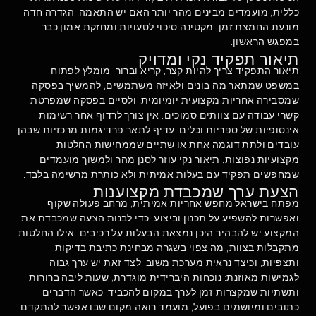
כללית, מועמדים מבינים מהר יותר האם יש התאמה. הגדרה חדה
מונעת החמצת זמן, מקטינה סיכוי לטעויות ומחזקת אמון כבר
במפגש הראשון.
תיאור תפקיד נקי ומדויק
תיאור התפקיד צריך להיות קצר, קריא וברור. מומלץ לפתוח
במשפט שמתאר מה בונים ולאיזה משתמשים, להמשיך בפסקה
שמסבירה אחריות מקצועית יומיומית, ולסיים בפסקה שמפרטת
קשרי עבודה עם צוותים סמוכים. אין צורך לרדוף אחר רשימות
אינסופיות של ספריות וכלים. עדיף לתאר פרדיגמות מרכזיות שבהן
עובדים ולתת דוגמה אחת או שתיים שממחישות החלטות
מקצועיות נפוצות. תיאור נקי עוזר לסנן מהר ולמשוך מועמדים
שמחפשים תפקיד עם בעלות אמיתית ולא כותרת מרשימה בלבד.
הצעת ערך שמכבדת מקצוענות
מפתח בישראל מחפש אחריות אמיתית, מרחב פעולה שקוף
ואפשרות להשפיע על תכנון וביצוע. כדי לבנות הצעה שמכבדת את
המקצוע יש להבהיר היכן נמצאת הבעלות על רכיבים, אילו החלטות
מתקבלות בצוות, מה צפוי בשגרה מבחינת כתיבת בדיקות
ותצפיות, וכיצד נראית מערכת משוב. לצד זאת יש ערך גבוה
לגמישות מאוזנת: נוכחות היברידית מוגדרת, שעות ליבה ברורות
ותשתיות שמקצרות זמן לערך במקום להכביד. כאשר הדברים
כתובים ומיושמים בפועל, מועמד רואה מקום שבו אפשר להתקדם