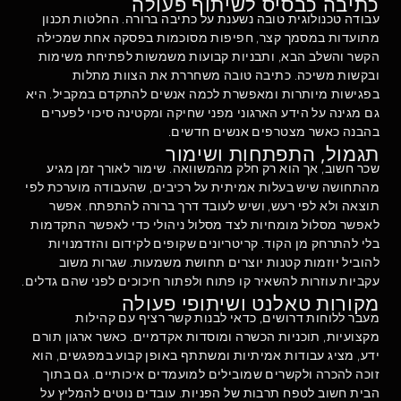
כתיבה כבסיס לשיתוף פעולה
עבודה טכנולוגית טובה נשענת על כתיבה ברורה. החלטות תכנון
מתועדות במסמך קצר, חפיפות מסוכמות בפסקה אחת שמכילה
הקשר והשלב הבא, ותבניות קבועות משמשות לפתיחת משימות
ובקשות משיכה. כתיבה טובה משחררת את הצוות מתלות
בפגישות מיותרות ומאפשרת לכמה אנשים להתקדם במקביל. היא
גם מגינה על הידע הארגוני מפני שחיקה ומקטינה סיכוי לפערים
בהבנה כאשר מצטרפים אנשים חדשים.
תגמול, התפתחות ושימור
שכר חשוב, אך הוא רק חלק מהמשוואה. שימור לאורך זמן מגיע
מהתחושה שיש בעלות אמיתית על רכיבים, שהעבודה מוערכת לפי
תוצאה ולא לפי רעש, ושיש לעובד דרך ברורה להתפתח. אפשר
לאפשר מסלול מומחיות לצד מסלול ניהולי כדי לאפשר התקדמות
בלי להתרחק מן הקוד. קריטריונים שקופים לקידום והזדמנויות
להוביל יוזמות קטנות יוצרים תחושת משמעות. שגרות משוב
עקביות עוזרות להשאיר קו פתוח ולפתור חיכוכים לפני שהם גדלים.
מקורות טאלנט ושיתופי פעולה
מעבר ללוחות דרושים, כדאי לבנות קשר רציף עם קהילות
מקצועיות, תוכניות הכשרה ומוסדות אקדמיים. כאשר ארגון תורם
ידע, מציג עבודות אמיתיות ומשתתף באופן קבוע במפגשים, הוא
זוכה להכרה ולקשרים שמובילים למועמדים איכותיים. גם בתוך
הבית חשוב לטפח תרבות של הפניות. עובדים נוטים להמליץ על