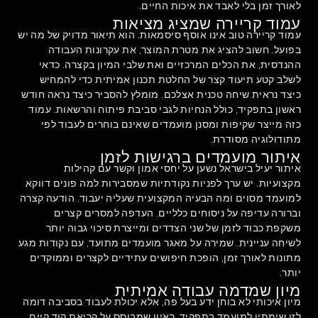
לאורך זמן בלי לאבד את איכות החיים.
עמוד קריירה שמציג מציאות
עמוד קריירה טוב אינו אוסף סיסמאות. הוא תיאור מדויק של מה יש
בפועל. חשוב להציג את מטרת המוצר, את עקרונות העבודה
ההנדסית, את הכלים המרכזיים ואת שלבי המיון בקצרה. כדאי
לשלב קטע תיעוד קצר של החלטת תכנון אמיתית כדי להמחיש
כיצד נראית שיחה טכנית אצלכם. מומלץ להסביר כיצד נראה חודש
ראשון בתפקיד, כולל הנחיות לגבי סביבת פיתוח והרשאות. עמוד
כזה מייצר שקיפות ומסנן מועמדים שאינם בוחרים לעבוד לפי
מתודולוגיה מסודרת.
איתור מועמדים ברגישות לזמן
איתור יעיל בישראל נשען על יחסי אמון וקשר עם קהילות
מקצועיות. יש ערך לפניות נקודתיות שמסבירות למה פונים דווקא
למועמד מסוים ומה הבעיה המקצועית שעליה יעבוד. הודעה קצרה
וברורה עדיפה על ניסוחים כלליים. העדפה למסרים קצרים
משקפת כבוד לזמן של שני הצדדים ומייצרת סיכוי גבוה יותר
לשיחה עניינית. שמירה על מאגר מועמדים מתועד, עם נקודות מגע
מתונות לאורך זמן, הופכת חיפושים עתידיים לקצרים וממוקדים
יותר.
מיון שמדמה עבודה אמיתית
מיון איכותי לא בוחן ידע בעל פה, אלא יכולת לעבוד בסביבה דומה
לזו שימתין למועמד בתפקיד. ראיון שמבוסס על קריאת קוד קיים,