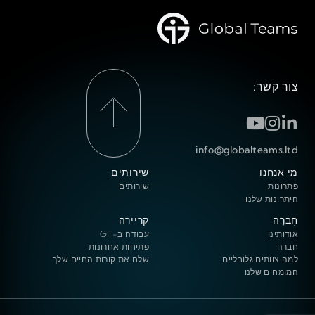
צור קשר:
info@globalteams.ltd
מי אנחנו
שירותים
פתרונות
שירותים
היתרונות שלנו
חֶברָה
קריירה
אודותינו
עבודה ב-GT
חברה
פתיחות אחרונות
למה צוותים גלובליים
שלח את קורות החיים שלך
המומחים שלנו